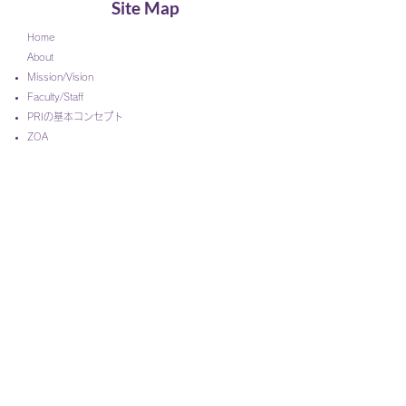
Site Map
Home
About
Mission/Vision
Faculty/Staff
PRIの基本コンセプト
ZOA
PRIが考える姿勢とは？
多関節筋連鎖
左右非対称性
​
治療・介入の方向性
News
Courses
マイオキネマティック・リストレーション
ポスチュラル・レスピレーション
ペルビス・リストレーション
インピンジメント＆インスタビリティ
​アドバンスド・インテグレーション
​​ノン・マニュアル・テクニック・ワークショップ
​PRI Japan シンポジウム