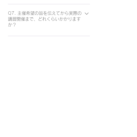
をお支払いいただくことはありません（施
内や関係者などに限定したクローズド講習
A6. 主催者は、1) 参加者人数に応じた無
設利用料に関しては要相談、詳しくはQ.3
として開催をご希望の場合、人数、日数、
料主催者枠（下記表参照）、または2) 主
Q7. 主催希望の旨を伝えてから実際の
参照）。講師に支払われる講師料、交通
講習開催まで、どれくらいかかります
曜日も含めて要相談となります。この場合
催者側参加者全員の受講料を主催者価格
費・宿泊費などは全てPRI Japanが賄いま
か？
も一度ご相談ください。
（早割価格より25%割引。早割価格が
す。また講習会の際に参加者の方に出して
60,500円の場合、45,375円）のどちら
A7. PRI Japanでは半年から約一年ほど先
いただく軽食やドリンクもPRI Japanの方
かのオプションより、希望する特典を選ん
の講習予定を既に決定している場合がござ
で全額支払いさせていただきます（参加者
でいただくことができます。
います。開催まで、半年から一年以上のお
1人あたり1,200円まで払い戻し）。
時間をいただく可能性もあることをご承知
おきください。受講者を組織内や関係者な
どに限定したクローズド講習として開催す
る場合、もう少し短いタイムラインでの開
催は十分に可能です。合わせてご相談くだ
さい。