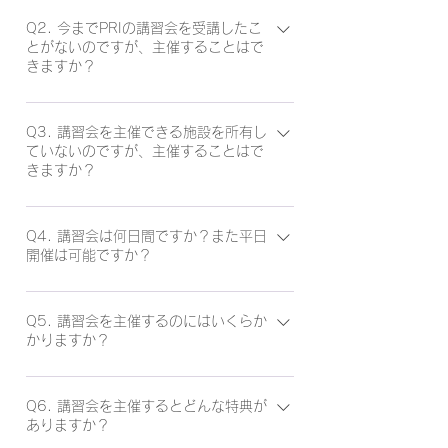
A1. 施設面では、最低36名が座学を行え
るスペースがあり、実技の際には参加者2
Q2. 今までPRIの講習会を受講したこ
とがないのですが、主催することはで
名あたり1台の治療ベッドがある（最低18
きますか？
台）ことが望ましいです。また、壁を使っ
てエクササイズを行うことがございますの
A2. はい、もちろん主催して頂けます。未
で、ベッドを壁に寄せた状態が作れる必要
受講でも興味がある方は是非ご相談くださ
Q3. 講習会を主催できる施設を所有し
があります。 自施設だと条件が当てはま
ていないのですが、主催することはで
い！
きますか？
るかな…？と不安な方は、是非まず一度下
記「PRI Japan講習会 主催希望 連絡フォ
A3. はい、上記（Q.1参照）の条件を満た
ーム」よりご連絡ください。
す別施設を借りることができる場合は、主
Q4. 講習会は何日間ですか？また平日
開催は可能ですか？
催することができます。施設利用料金が発
生する場合、「2日間で50,000円(税
A4. PRI Japan講習会は２日間連続で行わ
込)」を上限としPRI Japanが一部補助する
れます。講習会の内容と参加者の都合を考
Q5. 講習会を主催するのにはいくらか
ことも可能です。上限額を越える場合は別
かりますか？
慮し、週末（土・日、または日・祝日）に
途事前合意がない限り主催者側の自己負担
行われることが多いです。ただ年末年始や
となります。利用料金がかかる施設のご予
A5. 主催者の方には学習環境、及びその準
ゴールデンウィーク、お盆休みなどの休暇
約を検討されている場合は、ぜひ事前に
備と講習運営のための時間と労力を提供し
Q6. 講習会を主催するとどんな特典が
期間中などでは、別途相談の上、平日開催
ありますか？
PRI Japanまでご相談ください。
ていただくため、主催にあたり、別途お金
を検討することもできます。受講者を組織