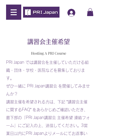
講習会主催希望
Hosting A PRI Course
PRI Japan では講習会を主催していただける組
織・団体・学校・医院などを募集しておりま
す。
ぜひ一緒に PRI Japan講習会 を開催してみませ
んか？
講習主催を希望される方は、下記 “講習会主催
に関するFAQ” をあらかじめご確認いただき、
最下部の「PRI Japan講習会 主催希望 連絡フォ
ーム」にご記入の上、送信してください。3営
業日以内にPRI Japanよりメールにてお返事い