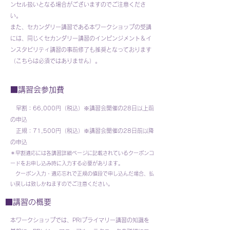
ンセル扱いとなる場合がございますのでご注意くださ
い。
また、セカンダリー講習である本ワークショップの受講
には、同じくセカンダリー講習のインピンジメント＆イ
ンスタビリティ講習の事前修了も推奨となっております
（こちらは必須ではありません）
。
■講習会参加費
早割：66,000円（税込）※講習会開催の28日以上前
の申込
正規：71,500円（税込）※講習会開催の28日前以降
の申込
＊早割適応には各講習詳細ページに記載されているクーポンコ
ードをお申し込み時に入力する必要があります。
​ クーポン入力・適応忘れで正規の値段で申し込んだ場合、払
い戻しは致しかねますのでご注意ください。
■講習の概要
本ワークショップでは、PRIプライマリー講習の知識を