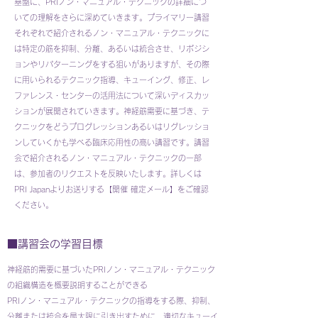
基盤に、PRIノン・マニュアル・テクニックの詳細につ
いての理解をさらに深めていきます。プライマリー講習
それぞれで紹介されるノン・マニュアル・テクニックに
は特定の筋を抑制、分離、あるいは統合させ、リポジシ
ョンやリパターニングをする狙いがありますが、その際
に用いられるテクニック指導、キューイング、修正、レ
ファレンス・センターの活用法について深いディスカッ
ションが展開されていきます。神経筋需要に基づき、テ
クニックをどうプログレッションあるいはリグレッショ
ンしていくかも学べる臨床応用性の高い講習です。講習
会で紹介されるノン・マニュアル・テクニックの一部
は、参加者のリクエストを反映いたします。詳しくは
PRI Japanよりお送りする【開催 確定メール】をご確認
ください。
■講習会の学習目標
神経筋的需要に基づいたPRIノン・マニュアル・テクニック
の組織構造を概要説明することができる
PRIノン・マニュアル・テクニックの指導をする際、抑制、
分離または統合を最大限に引き出すために、適切なキューイ