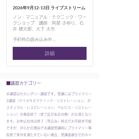
2026年9月12-13日 ライブストリーム
ノン・マニュアル・テクニック・ワー
クショップ 講師：阿部 さゆり、石
井 健太郎、大下 太市
予約枠の読み込み中…
詳細
■講習カテゴリー
本講習はセカンダリー講習です。受講にはプライマリー
3講習（マイオキネマティック・リストレーション、ポ
スチュラル・レスピレーション、ぺルビス・リストレー
ション）の事前修了（修了証がある状態）が必須となり
ます。お申込自体は修了「見込み」時点でお手続き可能
ですが、何らかの理由で本講習受講時にプライマリー事
前修了条件を満たせていない場合、受講者都合でのキャ