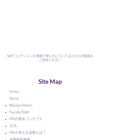
NMTコレクションの概要と使い方についてはこちらの動画を
ご参照ください
Site Map
Home
About
Mission/Vision
Faculty/Staff
PRIの基本コンセプト
ZOA
PRIが考える姿勢とは？
多関節筋連鎖