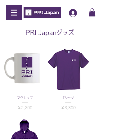
PRI Japanグッズ
マグカップ
Tシャツ
価格
価格
￥2,200
￥3,300