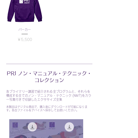
パーカー
価格
￥5,500
PRI ノン・マニュアル・テクニック・
コレクション
各プライマリー講習で紹介される全プログラムと、それらを
構成する全てのノン・マニュアル・テクニック (NMT)をカラ
ー写真付きで収録したエクササイズ全集
本製品はデジタル商品で、購入後にダウンロードが可能になりま
す。各自ファイルをデバイスへ保存してお使いください。