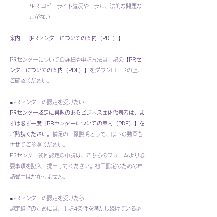
*PRIコピーライト違反やモラル、法的な問題な
どがない
案内：
【PRセンターについての案内（PDF）】
​PRセンターについての詳細や申請方法は上記の
【PRセ
ンターについての案内（PDF）】
をダウンロードの上、
ご確認ください。
●PRセンターの認定を受けたい
PRセンター認定に興味のあるビジネス団体代表者は、ま
ずは必ず一度
【PRセンターについての案内（PDF）】
を
ご熟読ください。
補足の口頭説明として、以下の動画も
併せてご参照ください。
PRセンター初回認定の申請は、
こちらのフォーム
より必
要事項を記入・提出してください。
初回認定のための申
請費用はかかりません。
●PRセンターの認定を受けたら
認定維持のためには、上記4条件を満たし続けている必