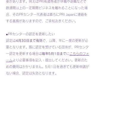
要があります。例えばPRI有資格者が休職や退職などで
数週間以上の一定期間ビジネスを離れることになった場
合、そのPRセンター代表者は直ちにPRI Japanに連絡を
する義務がありますので、ご承知おきください。
​●PRセンターの認定を更新したい
認定は
4月30日まで有効
で、以降、年に一度の更新が必
要となります。
既に認定を受けている団体が、PRセンタ
ー認定を更新する場合は
毎年5月1日まで
に
こちらのフォ
ーム
より必要事項を記入・提出してください。更新のた
めの費用はかかりません。5月1日を過ぎても更新申請が
ない場合、認定は失効となります。