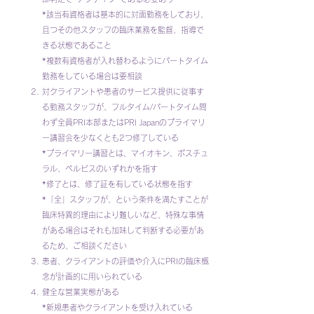
*該当有資格者は基本的に対面勤務をしており、
且つその他スタッフの臨床業務を監督、指導で
きる状態であること
*複数有資格者が入れ替わるようにパートタイム
勤務をしている場合は要相談
対クライアントや患者のサービス提供に従事す
る勤務スタッフが、フルタイム/パートタイム問
わず全員PRI本部またはPRI Japanのプライマリ
ー講習会を少なくとも2つ修了している
*プライマリー講習とは、マイオキン、ポスチュ
ラル、ペルビスのいずれかを指す
*修了とは、修了証を有している状態を指す
*「全」スタッフが、という条件を満たすことが
臨床特異的理由により難しいなど、特殊な事情
がある場合はそれも加味して判断する必要があ
るため、ご相談ください
患者、クライアントの評価や介入にPRIの臨床概
念が計画的に用いられている
健全な営業実態がある
*新規患者やクライアントを受け入れている