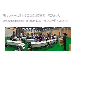
PRセンターに関するご質問は責任者・阿部さゆり
SayuriAbeHiraishi@PRIJapan.LLC
までご連絡ください。
Site Map
Home
About
Mission/Vision
Faculty/Staff
PRIの基本コンセプト
ZOA