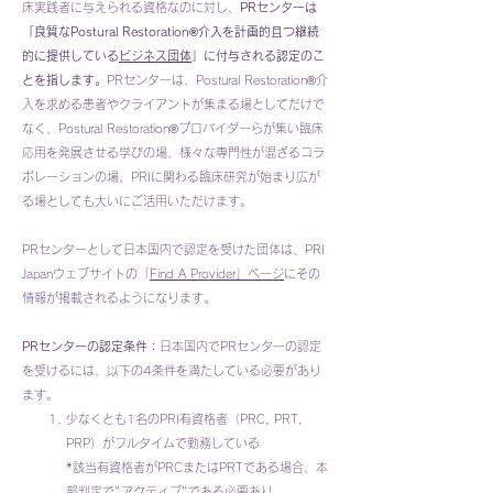
床実践者に与えられる資格なのに対し、
PRセンターは
「良質なPostural Restoration®介入を計画的且つ継続
的に提供している
ビジネス団体
」に付与される認定のこ
とを指します。
PRセンターは、Postural Restoration®介
入を求める患者やクライアントが集まる場としてだけで
なく、Postural Restoration®プロバイダーらが集い臨床
応用を発展させる学びの場、様々な専門性が混ざるコラ
ボレーションの場、PRIに関わる臨床研究が始まり広が
る場としても大いにご活用いただけます。
PRセンターとして日本国内で認定を受けた団体は、PRI
Japanウェブサイトの「
Find A Provider」ページ
にその
情報が掲載されるようになります。
PRセンターの認定条件：
日本国内でPRセンターの認定
を受けるには、以下の4条件を満たしている必要があり
ます。
少なくとも1名のPRI有資格者（PRC, PRT,
PRP）がフルタイムで勤務している
*該当有資格者がPRCまたはPRTである場合、本
部判定で"アクティブ"である必要あり