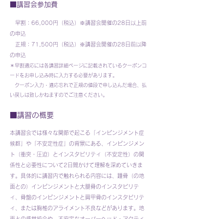
■講習会参加費
早割：66,000円（税込）※講習会開催の28日以上前
の申込
正規：71,500円（税込）※講習会開催の28日前以降
の申込
＊早割適応には各講習詳細ページに記載されているクーポンコ
ードをお申し込み時に入力する必要があります。
​ クーポン入力・適応忘れで正規の値段で申し込んだ場合、払
い戻しは致しかねますのでご注意ください。
■講習の概要
本講習会では様々な関節で起こる「インピンジメント症
候群」や「不安定性症」の背景にある、インピンジメン
ト（衝突・圧迫）とインスタビリティ（不安定性）の関
係性と必要性について2日間かけて理解を深めていきま
す。具体的に講習内で触れられる内容には、踵骨（の地
面との）インピンジメントと大腿骨のインスタビリテ
ィ、骨盤のインピンジメントと肩甲骨のインスタビリテ
ィ、または胸椎のアライメント不良などがあります。地
面との感覚統合や、不安定なオーバーヘッド・アクティ