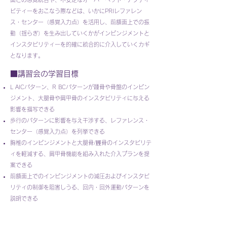
ビティーをおこなう際などは、いかにPRIレファレン
ス・センター（感覚入力点）を活用し、前額面上での振
動（揺らぎ）を生み出していくかがインピンジメントと
インスタビリティーを的確に統合的に介入していくカギ
となります。
■講習会の学習目標
L AICパターン、R BCパターンが踵骨や骨盤のインピン
ジメント、大腿骨や肩甲骨のインスタビリティに与える
影響を描写できる
歩行のパターンに影響を与え干渉する、レファレンス・
センター（感覚入力点）を列挙できる
胸椎のインピンジメントと大腿骨/脛骨のインスタビリテ
ィを軽減する、肩甲骨機能を組み入れた介入プランを提
案できる
前額面上でのインピンジメントの減圧およびインスタビ
リティの制御を阻害しうる、回内・回外運動パターンを
説明できる