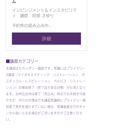
ム
インピンジメント＆インスタビリテ
ィ 講師：阿部 さゆり
予約枠の読み込み中…
詳細
■講習カテゴリー
本講習はセカンダリー講習です。受講にはプライマリー
3講習（マイオキネマティック・リストレーション、ポ
スチュラル・レスピレーション、ぺルビス・リストレー
ション）の事前修了（修了証がある状態）が必須となり
ます。お申込自体は修了「見込み」時点でお手続き可能
ですが、何らかの理由で本講習受講時にプライマリー事
前修了条件を満たせていない場合、受講者都合でのキャ
ンセル扱いとなる場合がございますのでご注意くださ
い。