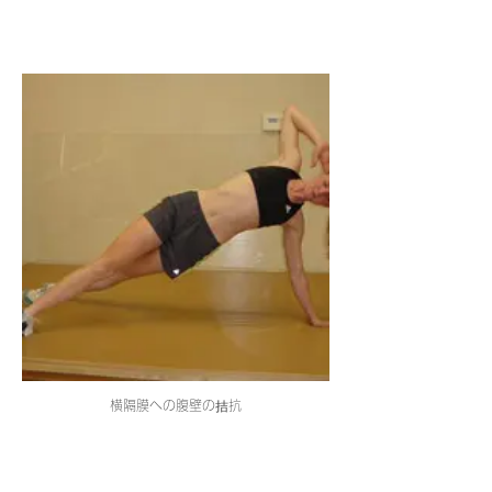
横隔膜への腹壁の拮抗