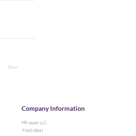
Next
Company Information
PRI
Japan LLC
〒600-8841