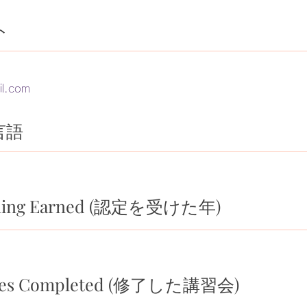
ト
il.com
言語
ialing Earned (認定を受けた年)
rses Completed (修了した講習会)