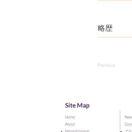
​略歴
Previous
Site Map
Home
New
About
Cou
Mission/Vision
マイ