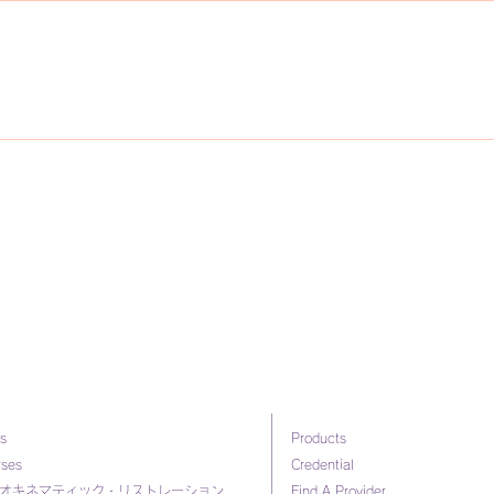
s
Products
rses
Credential
オキネマティック・リストレーション
Find A Provider