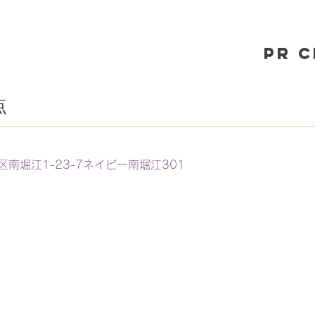
PR 
点
南堀江1-23-7ネイビー南堀江301