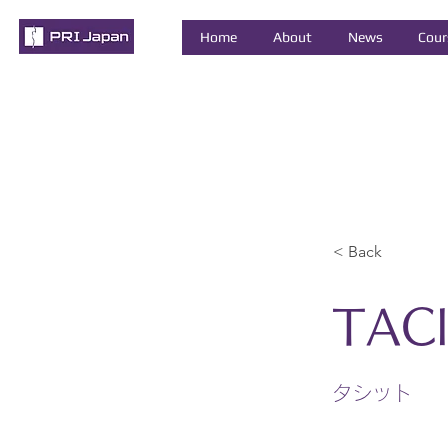
Home
About
News
Cour
< Back
TAC
タシット