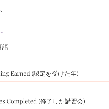
ト
LC
言語
ialing Earned (認定を受けた年)
rses Completed (修了した講習会)