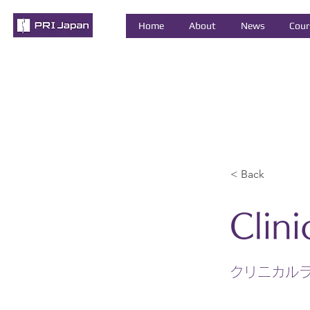
Home
About
News
Cour
< Back
Clin
クリニカル