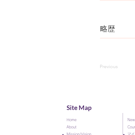
​略歴
Previous
Site Map
Home
New
About
Cou
Mission/Vision
マイ