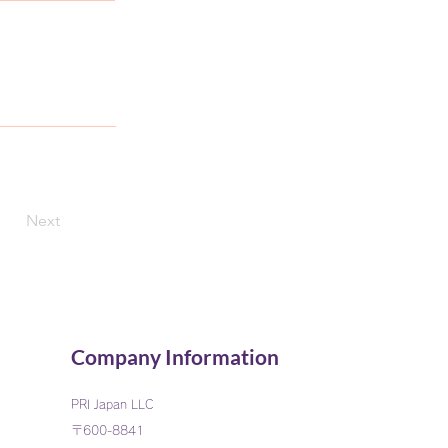
Next
Company Information
PRI
Japan LLC
〒600-8841