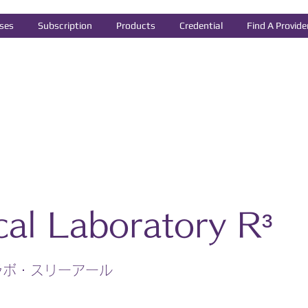
ses
Subscription
Products
Credential
Find A Provide
ical Laboratory R³
ラボ・スリーアール