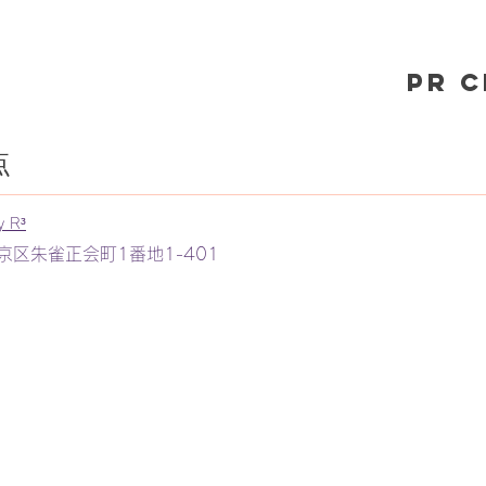
PR 
点
y R³
区朱雀正会町1番地1-401