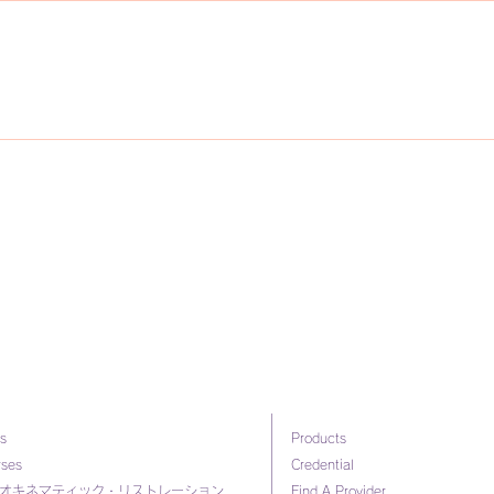
s
Products
rses
Credential
オキネマティック・リストレーション
Find A Provider