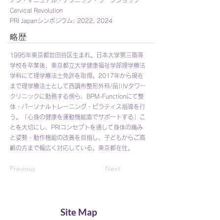
ノン・マニュアル・テクニック・ワークショップ
Cervical Revolution
PRI Japanシンポジウム: 2022, 2024
​略歴
1995年東京都世田谷区生まれ。日本大学第三高等
学校を卒業後、東京都立大学健康福祉学部理学療法
学科にて理学療法士免許を取得。2017年から現在
まで理学療法士として西調布整形外科/品川Vタワー
クリニックに勤務する傍ら、BPM-Functionにて整
体・パーソナルトレーニング・ピラティス指導を行
う。「心身の健康を運動機能面でサポートする」こ
とを大切にし、PRIコンセプトを通して身体の痛み
と姿勢・動作機能の改善を目指し、子どもからご高
齢の方まで幅広く対応している。東京都在住。
Previous
Next
Site Map