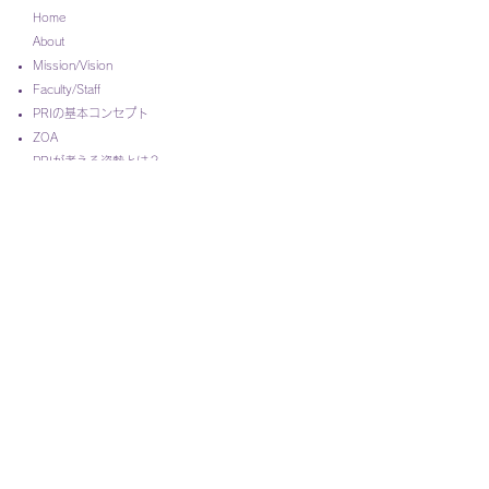
Home
About
Mission/Vision
Faculty/Staff
PRIの基本コンセプト
ZOA
PRIが考える姿勢とは？
多関節筋連鎖
左右非対称性
​
治療・介入の方向性
News
Courses
マイオキネマティック・リストレーション
ポスチュラル・レスピレーション
ペルビス・リストレーション
インピンジメント＆インスタビリティ
​アドバンスド・インテグレーション
​​ノン・マニュアル・テクニック・ワークショップ
​PRI Japan シンポジウム
講習会FAQ