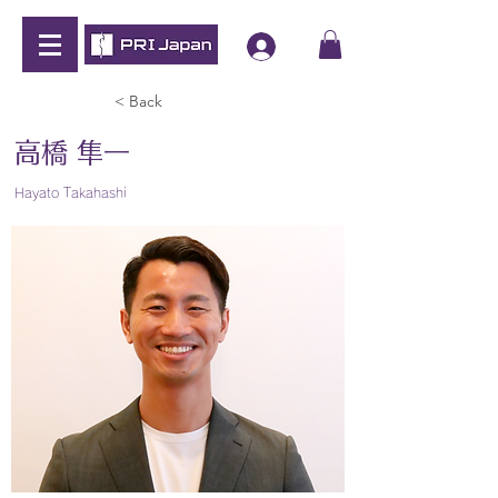
< Back
高橋 隼一
Hayato Takahashi