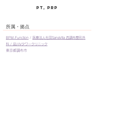
PT, PRP
所属・拠点
BPM-Function
/
医療法人社団SanaVita 西調布整形外
科 / 品川Vタワークリニック
東京都調布市