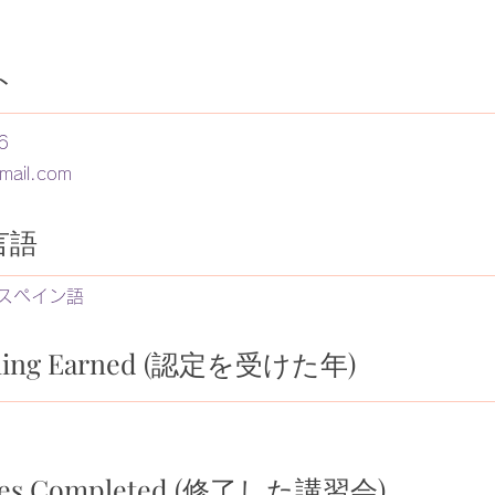
ト
6
mail.com
言語
スペイン語
ialing Earned (認定を受けた年)
rses Completed (修了した講習会)