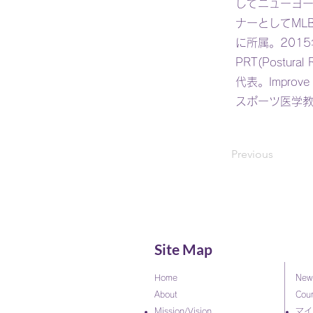
してニューヨ
ナーとしてML
に所属。201
PRT(Postur
代表。Impro
スポーツ医学
Previous
Site Map
Home
New
About
Cou
Mission/Vision
マイ