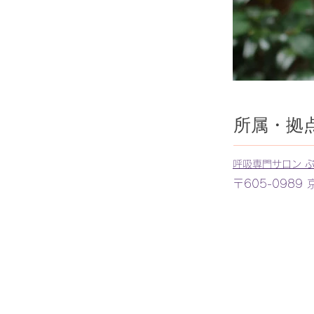
所属・拠
呼吸専門サロン 
〒605-098