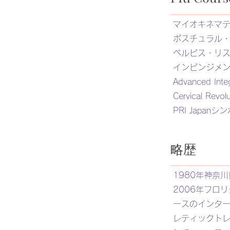
マイオキネマ
ポスチュラル
ペルビス・リ
インピンジメ
Advanced Integ
Cervical Revolu
PRI Japanシ
​略歴
1980年神奈
2006年フロ
ースのインター
レティックト