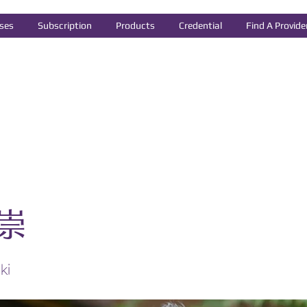
ses
Subscription
Products
Credential
Find A Provide
崇
ki