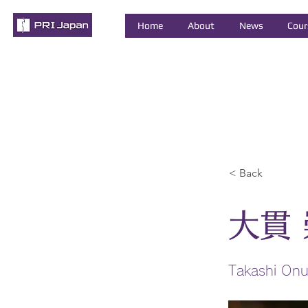
Home
About
News
Cour
< Back
大貫 
Takashi Onu