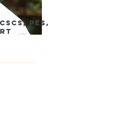
 CSCS, PES,
PRT