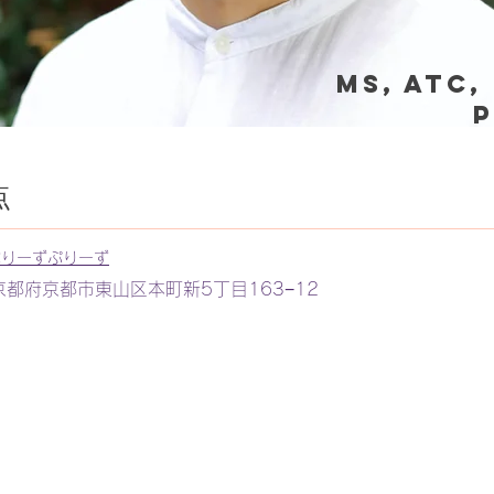
MS, ATC,
点
ぶりーずぷりーず
9 京都府京都市東山区本町新5丁目163−12