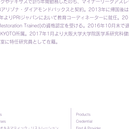
ークやテキサスで計5年間勤務したのち、マイナーリーグアスレ
Bアリゾナ・ダイアモンドバックスと契約。2013年に帰国後
5年よりPRIジャパンにおいて教育コーディネーターに就任。20
al Restoration Trained)の資格認定を受ける。2016年10月末
ve KYOTO所属。2017年1月より大阪大学大学院医学系研究科
教室に特任研究員として在籍。
s
Products
rses
Credential
オキネマティック・リストレーション
Find A Provider