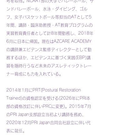
号を取得。NCAA1部の大学でバレーボール、サ
ンドバレーボール、水泳・ダイビング、ゴル
フ、女子バスケットボール等担当のATとして5
年間、講師・臨床助教授・AT教育プログラムの
実習教育責任者として計8年間勤務し、2018年
6月に日本に帰国。現在はAZCARE ACADEMY
の講師兼エビデンス監修ディレクターとして勤
務するほか、エビデンスに基づく実践(EBP)講
習を随時行うなど未来のアスレティックトレー
ナー育成にも力を入れている。
2014年1月にPRT(Postural Restoration
Trained)の資格認定を受ける(2026年にPRI本
部の資格改訂に伴いPRCに変更)。2015年7月
のPRI Japan支部設立当初より講師を務め、
2020年12月PRI Japan合同会社設立に伴い代
表に就任。