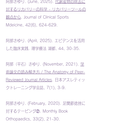
阿部さゆり. (June, 2025).
代謝産物の除去に
対するリカバリーの科学 - リカバリーツールの
観点から
. Journal of Clinical Sports
Mdeicine, 42(6), 624-629.
阿部さゆり. (April, 2025). エビデンスを活用
した臨床実践. 理学療法 湖都, 44, 30-35.
阿部（平石）さゆり. (November, 2021).
学
術論文の読み解き方 / The Anatomy of Peer-
Reviewed Journal Articles
. 日本アスレティッ
クトレーニング学会誌, 7(1), 3-9.
阿部さゆり. (February, 2020). 足関節捻挫に
対するテーピング②. Monthly Book
Orthopaedics, 33(2), 21-30.