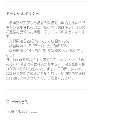
キャンセルポリシー
一度申込が完了した講習の受講をお申込主様都合で
キャンセルされる場合、払い戻し額はキャンセルの
ご連絡を受領した時期に応じて以下のようになりま
す。
講習開始日29日前まで: 支払額の75％
講習開始日15-28日前: 支払額の50%
講習開始日14日前以内: 支払額の0% (払い戻し
なし)
PRI Japanの都合により講習会をキャンセルせざる
をえない場合は手数料等の発生なく、お支払額全額
(100%)を払い戻しいたします。この際、払い戻し
は講習会参加費のみが対象となり、宿泊費や交通費
には適応されませんので、ご注意ください。
問い合わせ先
Info@PRIJapan.LLC