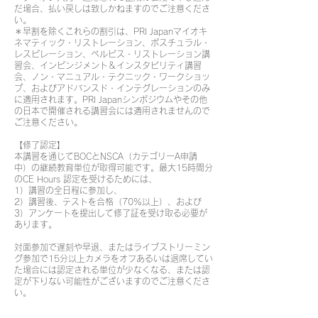
だ場合、払い戻しは致しかねますのでご注意くださ
い。
＊早割を除くこれらの割引は、PRI Japanマイオキ
ネマティック・リストレーション、ポスチュラル・
レスピレーション、ペルビス・リストレーション講
習会、インピンジメント＆インスタビリティ講習
会、ノン・マニュアル・テクニック・ワークショッ
プ、およびアドバンスド・インテグレーションのみ
に適用されます。PRI Japanシンポジウムやその他
の日本で開催される講習会には適用されませんので
ご注意ください。
【修了認定】
本講習を通じてBOCとNSCA（カテゴリーA申請
中）の継続教育単位が取得可能です。最大15時間分
のCE Hours 認定を受けるためには、
1）講習の全日程に参加し、
2）講習後、テストを合格（70%以上）、および
3）アンケートを提出して修了証を受け取る必要が
あります。
対面参加で遅刻や早退、またはライブストリーミン
グ参加で15分以上カメラをオフあるいは退席してい
た場合には認定される単位が少なくなる、または認
定が下りない可能性がございますのでご注意くださ
い。