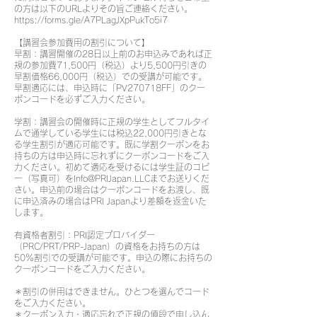
の方は以下のURLよりその旨ご連絡ください。
https://forms.gle/A7PLagJXpPukTo5i7
【講習会参加費用の割引について】
早割：講習開催の28日以上前のお申込みであれば正
規の参加費71,500円（税込）より5,500円引きの
早割価格66,000円（税込）での受講が可能です。
早割適応には、申込時に「PV270718FF」のクー
ポンコードを必ずご入力ください。
学割：講習会の開催時に正規の学生としてフルタイ
ムで通学している学生には税込22,000円引きとな
る学生割引が適応可能です。既に学割クーポンをお
持ちの方は申込時に忘れずにクーポンコードをご入
力ください。初めて適応を受けるには学生証のコピ
ー（写真可）をInfo@PRIJapan.LLCまでお送りくだ
さい。申込前の場合はクーポンコードをお渡し、既
に申込済みの場合はPRI Japanより差額を返金いた
します。
有資格者割引：PRI認定プロバイダー
（PRC/PRT/PRP-Japan）の資格をお持ちの方は
50％割引での受講が可能です。申込の際にお持ちの
クーポンコードをご入力ください。
＊割引の併用はできません。ひとつを選んでコード
をご入力ください。
＊クーポン入力・適応忘れで正規の値段で申し込ん