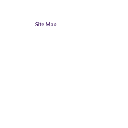
Site Map
Home
About
Mission/Vision
Faculty/Staff
PRIの基本コンセプト
ZOA
PRIが考える姿勢とは？
多関節筋連鎖
左右非対称性
​
治療・介入の方向性
News
Courses
マイオキネマティック・リストレーション
ポスチュラル・レスピレーション
ペルビス・リストレーション