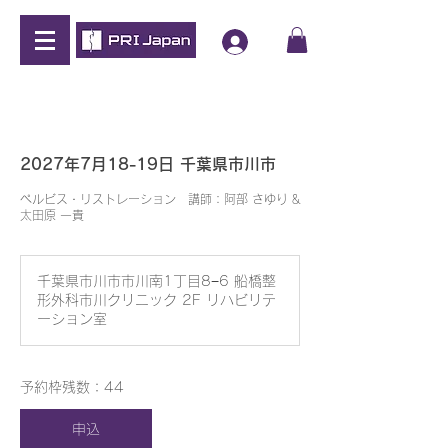
2027年7月18-19日 千葉県市川市
ぺルビス・リストレーション 講師：阿部 さゆり &
太田原 一貴
千葉県市川市市川南1丁目8−6 船橋整
形外科市川クリニック 2F リハビリテ
ーション室
予約枠残数：44
申込