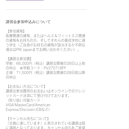
講習会参加申込みについて
【参加資格】
医療関連の資格、またはヘルス＆フィットネス関連
の資格をお持ちの方、そしてそれらの養成学校に通
う学生（ご自身がお持ちの資格が該当するか不明な
場合はPRI Japanまでお問い合わせください）。
【講習会参加費】
早割：66,000円（税込）講習会開催の28日以上前
の申込 ※早割コード：PV270718FF
正規：71,500円（税込）講習会開催の28日前以降
の申込
【お支払い方法について】
講習会参加費用のお支払いはオンラインでのクレジ
ットカード決済にて受け付けております。
（取り扱い可能カード：
VISA/MasterCard/American
Express/Discover/JCBなど）
【キャンセル待ちについて】
「定員に達しています」と表示されている講習は既
に満席となっております。キャンセル待ちをご希望