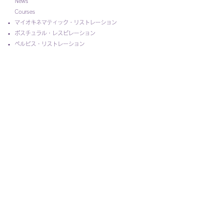
News
Courses
マイオキネマティック・リストレーション
ポスチュラル・レスピレーション
ペルビス・リストレーション
インピンジメント＆インスタビリティ
​アドバンスド・インテグレーション
​​ノン・マニュアル・テクニック・ワークショップ
​PRI Japan シンポジウム
講習会FAQ
Products
Credential
Find A Provider
Contact
​
講習会を主催してみませんか？
コピーライト使用申請
​
問い合わせフォーム
Company Information
PRI
Japan LLC