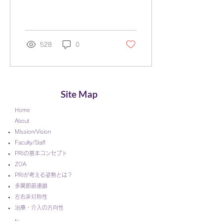
タッフ（業務委託契約）を
一名募集しています。 応
募希望の方はこちらのリン
クよりエントリーフォーム
にご記入ください。 この
528
0
仕事に関する質問等がござ
いましたら
Info@PRIJapan.LLCまで...
Site Map
Home
About
Mission/Vision
Faculty/Staff
PRIの基本コンセプト
ZOA
PRIが考える姿勢とは？
多関節筋連鎖
左右非対称性
​
治療・介入の方向性