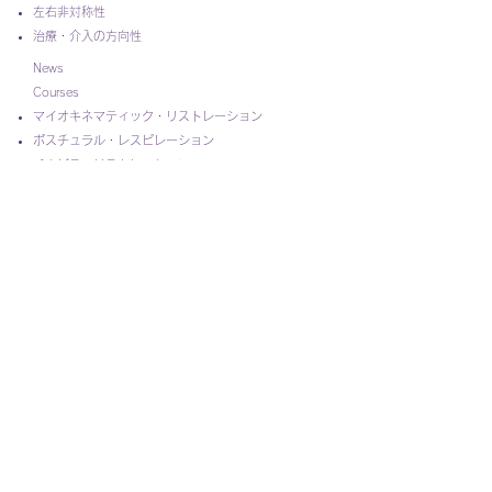
左右非対称性
​
治療・介入の方向性
News
Courses
マイオキネマティック・リストレーション
ポスチュラル・レスピレーション
ペルビス・リストレーション
インピンジメント＆インスタビリティ
​アドバンスド・インテグレーション
​​ノン・マニュアル・テクニック・ワークショップ
​PRI Japan シンポジウム
講習会FAQ
Products
Credential
Find A Provider
Contact
​
講習会を主催してみませんか？
コピーライト使用申請
​
問い合わせフォーム